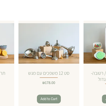
 רטובה-
סט 12 משפכים עם מגש
תרג
גדול
Price
₪178.00
Add to Cart