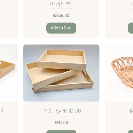
חיים קטנה
Price
₪168.00
Add to Cart
ש
סט מגשי עץ - 3 יח׳
מגש
Price
₪91.00