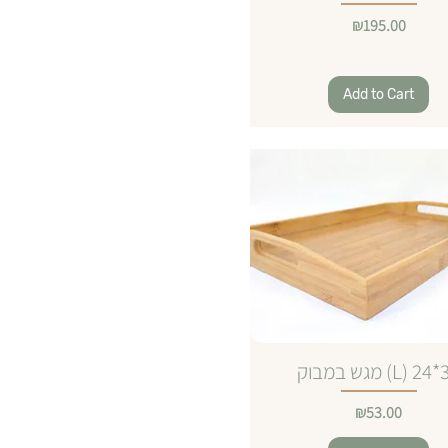
Price
₪195.00
Add to Cart
 במבוק (L) 24*34
Price
₪53.00