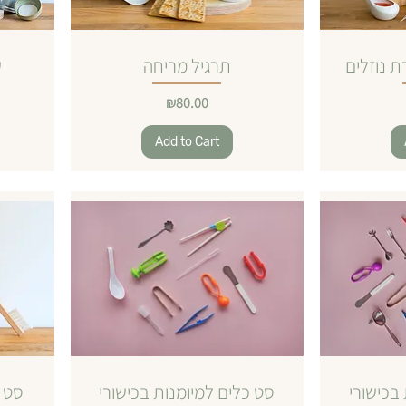
ת נוזלים
תרגיל מריחה
ע
Price
₪80.00
Add to Cart
בכישורי
סט כלים למיומנות בכישורי
סט 9 מברשות עם מגש עץ