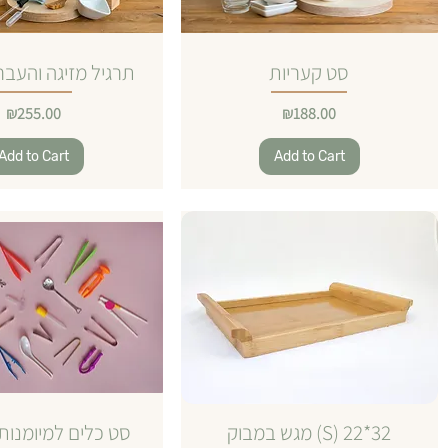
סט קעריות
תרגיל מזיגה והעבר
Price
Price
₪255.00
₪188.00
Add to Cart
Add to Cart
מגש במבוק (S) 22*32
סט כלים למיומנות 