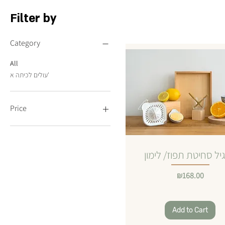
Filter by
Category
All
עולים לכיתה א'
Price
₪39
₪342
יל סחיטת תפוז/ לימון
Price
₪168.00
Add to Cart