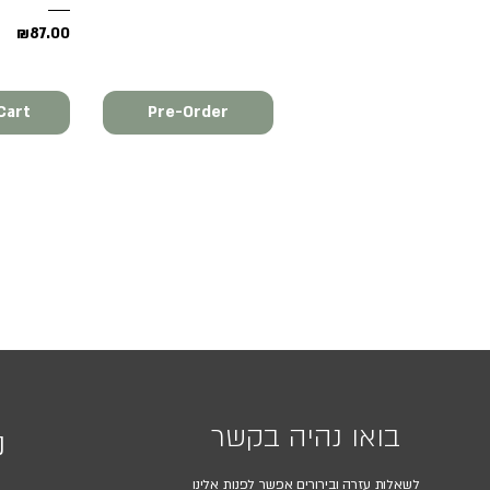
Price
₪87.00
Cart
Pre-Order
בואו נהיה בקשר
נ
לשאלות עזרה ובירורים אפשר לפנות אלינו