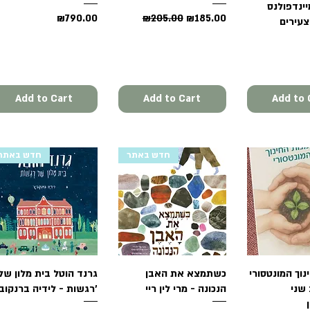
ינדפולנס
Price
Regular Price
Sale Price
₪790.00
₪205.00
₪185.00
צעירים
Add to Cart
Add to Cart
Add to 
חדש באתר
חדש באתר
Quick 
נוך המונטסורי
Quick View
כשתמצא את האבן
Quick View
גרנד הוטל בית מלון של
 שני
הנכונה - מרי לין ריי
רגשות - לידיה ברנקוביץ'