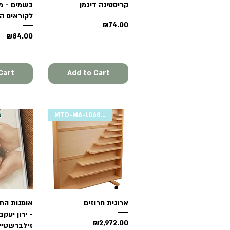
קריסטינה דיגמן
בשמים - מי
לקוראים ה
Price
₪74.00
Price
₪84.00
Cart
Add to Cart
MTD-MA-1068-1
ארונית חרוזים
Quick View
View
אומנות החי
- ירון יעקב
Price
₪2,972.00
זילברשטיין