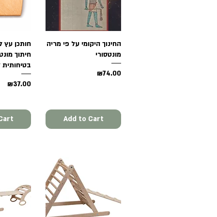
Quick View
החינוך היקומי על פי מריה
View
חותכן עץ לי
מונטסורי
חיתוך מונט
בטיחותית 
Price
₪74.00
Price
₪37.00
Cart
Add to Cart