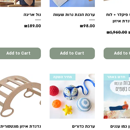
Quick 
פיקלר + לוח
Quick View
ערכת הכנת נרות שעווה
נול אריגה
Quick View
נדת איזון
Price
Price
₪189.00
₪98.00
Regular Pr
₪1,960.00
Add to Cart
Add to Cart
Add to 
חדש באתר
מחיר השקה
Quick 
כמו עננים
ערכת כדורים
Quick View
Quick View
נדנדת איזון מונטסורית