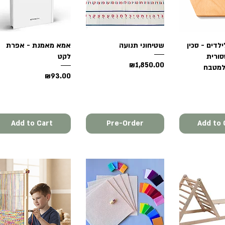
Quick 
לדים - סכין
שטיחוני תנועה
Quick View
Quick View
אמא מאמנת - אפרת
סורית
לקט
Price
₪1,850.00
למטבח
Price
₪93.00
Add to Cart
Pre-Order
Add to 