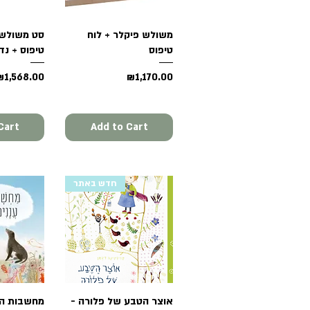
Quick View
משולש פיקלר + לוח
View
סט משולש 
טיפוס
טיפוס + נד
ice
Sale Price
Price
₪1,568.00
₪1,170.00
Cart
Add to Cart
חדש באתר
Quick View
אוצר הטבע של פלורה -
View
מחשבות הן 