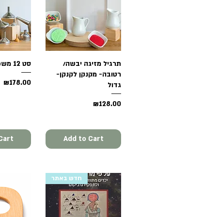
Quick View
תרגיל מזיגה יבשה/
סט 12 משפכים עם מגש
View
רטובה- מקנקן לקנקן-
Price
₪178.00
גדול
Price
₪128.00
Cart
Add to Cart
חדש באתר