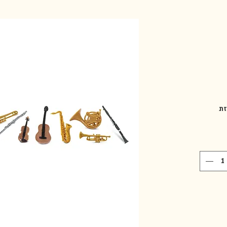
ת דיוק
לה עם
ם את
סיות
ינה