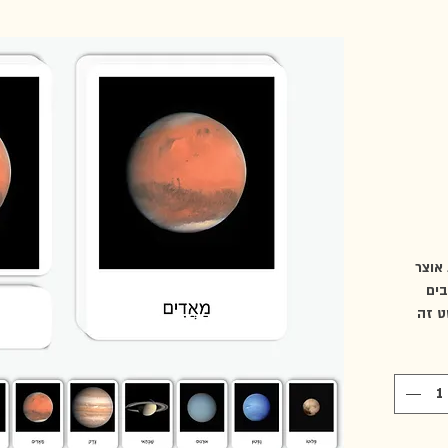
אוצר
בים
ט זה
ל מערכת
ק,