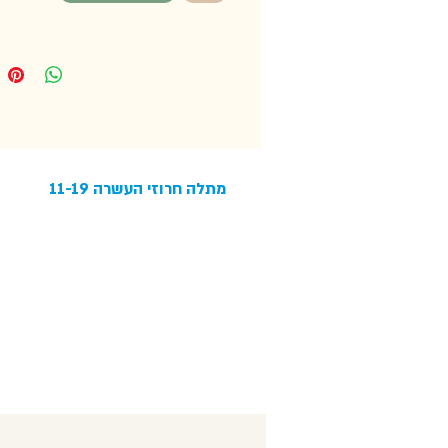
מספרים")
ערכת חרוזים תואמת
מידות: 17*15*30 ס"מ.
מומלץ מגיל 3 ומעלה
מתלה חרוזי העשרה 11-19