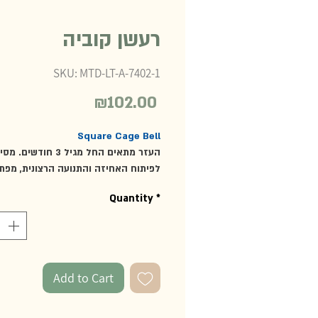
רעשן קוביה
SKU: MTD-LT-A-7402-1
₪102.00
Price
Square Cage Bell
העזר מתאים החל מגיל 3 חודשים. מ
לפיתוח האחיזה והתנועה הרצונית, מפת
החוש האודיטורי של התינוק.
Quantity
*
מתאים לאחיזת כף היד של התינוק ומפי
פעמון עדין.
מניחים את הרעשן בכף היד של התינוק, 
יאחוז בו, יניע את היד ועם התנועה הרעש
צליל, הפעולה גורמת לתינוק להפנים ש
Add to Cart
שגורם להפקת הצליל ושולט בו ע"י הנעת היד.