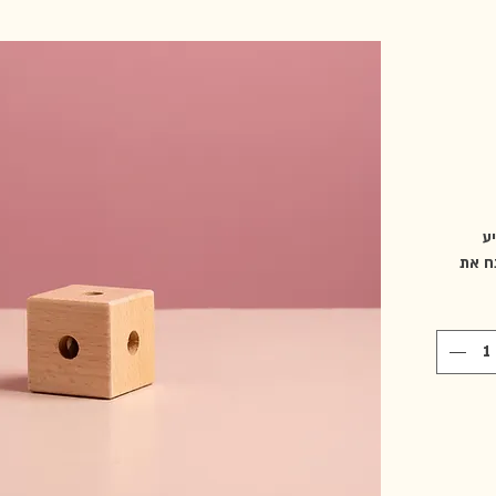
סייע
ח את
ק צליל
הוא
ן יפיק
הוא זה