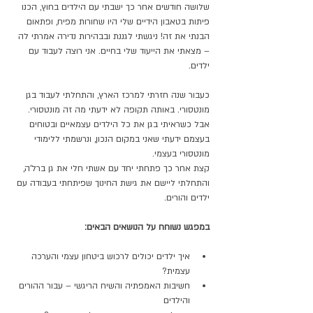
שלושה חודשים אחר כך ישבתי עם הילדים בחוץ, הכנו 
פיתות בטאבון הידיים שלי היו שחורות מפיח, ופתאום 
הבנתי את זה! ניגשתי לגננת ובבהירות נדירה אמרתי לה 
– מצאתי את הייעוד שלי בחיים. אני רוצה לעבוד עם 
ילדים. 
כעבור שנה חזרתי למרכז הארץ, והתחלתי לעבוד בגן 
מונטסורי. באותה תקופה לא ידעתי מה זה מונטסורי. 
אבל כשראיתי בגן את כל הילדים עצמאיים ובטוחים 
בעצמם ידעתי שאני במקום הנכון, ונרשמתי ללימודי 
מונטסורי בעצמי. 
קצת אחר כך פתחתי יחד עם אשתי חלי את גן ברל'ה, 
והתחלתי ליישם את גישת החינוך שפיתחתי בעבודה עם 
ילדים והורים.
במפגש נשוחח על הנושאים הבאים:
איך ילדים יכולים לרכוש ביטחון עצמי והערכה 
עצמית?
חשיבות האמפתיה והשיח הריגשי – עבור ההורים 
והילדים