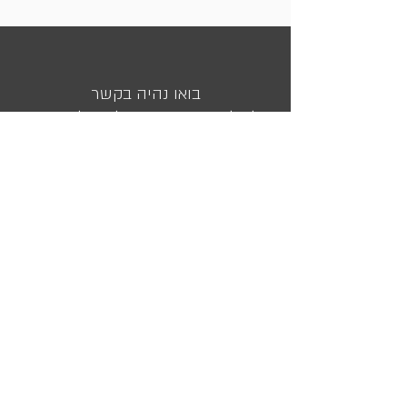
בואו נהיה בקשר
לשאלות עזרה ובירורים אפשר לפנות אלינו
מועדון הלקוחות שלנו
השאירו את כתובת המייל שלכם ואנו נעדכן אתכם בכל המבצעים
והמוצרים שלנו
<