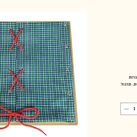
רות
ת. תרגול
ה, קשר
יקה
ת