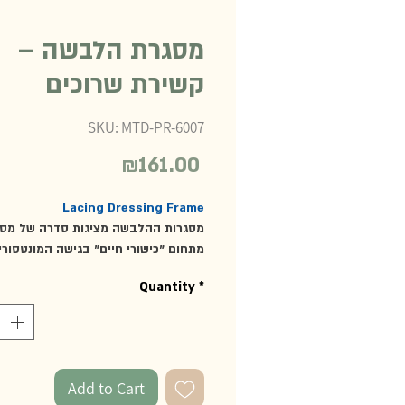
מסגרת הלבשה –
קשירת שרוכים
SKU: MTD-PR-6007
₪161.00
Price
Lacing Dressing Frame
מסגרות ההלבשה מציגות סדרה של מסג
מתחום "כישורי חיים" בגישה המונטסורי
עם העזר נועד לשפר מיומנויות קורדינצי
Quantity
*
עין-יד, ריכוז, עצמאות ויכולות של מוטור
עדינה. מסגרת זו מאפשרת אימון בקשיר
שרוכים. מידות המסגרת: 29*29 ס"מ.
מומלץ מגיל 3 ומעלה
Add to Cart