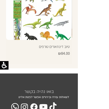
טיוב דינוזאורים טורפים
Price
₪84.00
בואו נהיה בקשר
לשאלות עזרה ובירורים אפשר לפנות אלינו