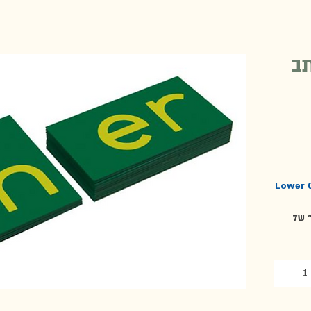
תב
Lower 
" של
ּמדויקת
לילים. ערכה זו כוללת סט של 16 צלילים
חות עץ
ים: ai, ar, au, ch, ee, er, ie, oa, oo, or,