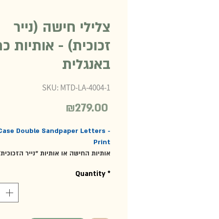
צלילי חישה (נייר
זכוכית) - אותיות כ
באנגלית
SKU: MTD-LA-4004-1
₪279.00
Price
Case Double Sandpaper Letters -
Print
אותיות החישה או אותיות "נייר הזכוכית
הצלילים, מנחות את היד לכתיבה נכונה ו
Quantity
*
של צ
של אותיות כתב באנגלית, מוצגות על לו
ירוק
ou, oy, qu, sh, th, ue.. עזר זה מיועד