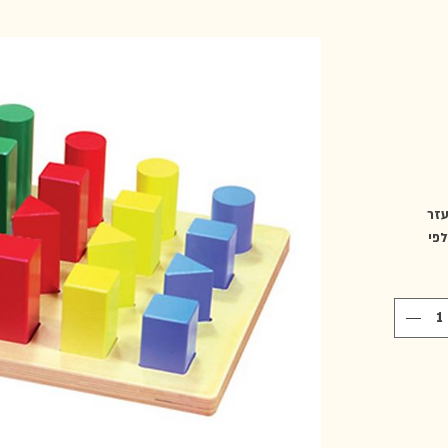
 עזר
לפי
יבה
ים) וצבע
ל
 ניתן
 בסיס