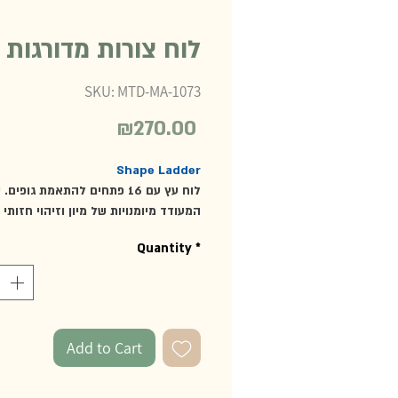
לוח צורות מדורגות
SKU: MTD-MA-1073
₪270.00
Price
Shape Ladder
לוח עץ עם 16 פתחים להתאמת גופים.
המעודד מיומנויות של מיון וזיהוי חזותי 
שלושה ממדים; צורה (קוביה, מנסרה, ת
Quantity
*
וגליל), גודל (הגופים בארבע גבהים שונ
(כחול, צהוב, אדום, ירוק) ומאפשר תרגו
קורדינציה, קשר עין-יד ומוטוריקה עדינה.
להשתמש בגופים לתרגול ספירה ובנייה.
העץ בעובי 1 ס"מ ובגודל 20*20 ס"מ.
Add to Cart
מומלץ מגיל 2.5 ומעלה