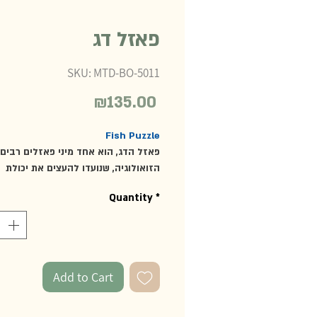
פאזל דג
SKU: MTD-BO-5011
₪135.00
Price
Fish Puzzle
פאזל הדג, הוא אחד מיני פאזלים רבים
הזואולוגיה, שנועדו להעצים את יכולת
ההתבוננות על הטבע ולאפשר חקירה ש
Quantity
*
היבטים ביולוגיים מהסביבה. הפאזל עש
ומספק פעילות חושית עשירה והיכרות ע
האנטומיה הבסיסית של הדג. לכל חלק 
אחיזה נוחה לאימון והכנה לקראת כתיבה.
מידות הפאזל: 24*24 ס"מ. הפאזל
Add to Cart
לאחסון בכונניות הייעודיות לפאזלי
5002, MTD-BO-5004).
מומלץ מגיל 3 ומעלה