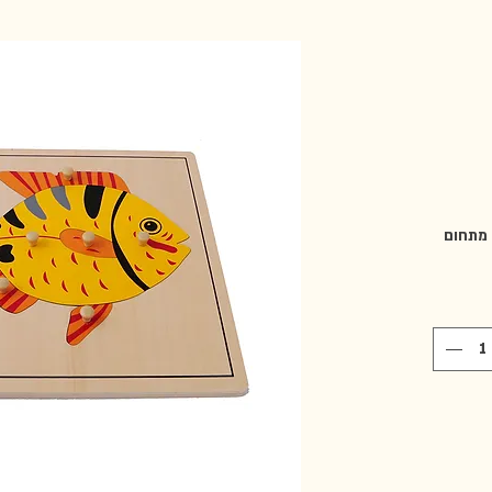
 מתחום
ל
וי עץ
ם
ידית
 מתאים
ם (MTD-BO-