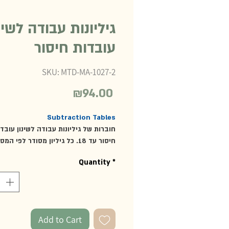
גיליונות עבודה לשינ
עובדות חיסור
SKU: MTD-MA-1027-2
₪94.00
Price
Subtraction Tables
חיסור עד 18. כל גיליון מסודר לפי המ
המחסר (מספרים מ-1 עד 18). ה
Quantity
*
הגיליונות, מעודדת תרגול עצמאי ושינון 
חיסור, יחד עם "לוחות העבודה והבקרה
ו"קופסת החיסור-תרגילים ופתרונות" (
בנפרד MTD-MA-1027, MTD-MA-1027-1).
מומלץ מגיל 5.5 ומעלה
Add to Cart