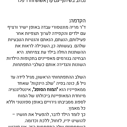
נכתב בשיתוף עם קרן אשוש והדר פלד
הקדמה:
ד"ר מריה מונטסורי עבדה באופן ישיר ורציף 
עם ילדים והקפידה לערוך תצפיות אחר 
פעילותם, הנעתם, הנאתם והנטיות הטבעיות 
שלהם. בעשותה כן, השכילה לראות את 
ההשתנות החלה בילד עת צמיחתו. היא 
הבחינה בגורמים מאפיינים בתקופות הילדות 
השונות והגדירה אותם כשלבי התפתחות.
השלב ההתפתחותי הראשון, מגיל לידה עד 
גיל 6, כונה בפיה "שלב הינקות" שאחד 
ממאפייניו הוא 
"המוח הסופג",
 אינטליגנציה 
מיוחדת המאופיינת ביכולתו של המוח 
לספוג מסביבתו גירויים באופן ספונטני וללא 
כל מאמץ. 
כך לומד הילד לדבר, להפעיל את חושיו – 
להושיט ידיו, לזחול, ללכת וכדומה. 