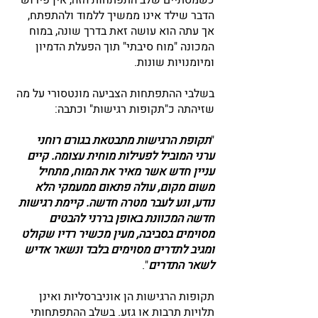
כשמסתיים שלב התפתחות הזה, אין פירוש 
הדבר שילד אינו ממשיך ללמוד ולהתפתח, 
אך עתה הוא עושה זאת בדרך שונה, במוח 
המכונה "מוח סיבתי" תוך הפעלת הדמיון 
ומיומנויות שונות.
בשלבי ההתפתחות הצביעה מונטסורי על מה 
שזיהתה כ"תקופות רגישות" וכתבה: 
"
תקופת הרגישות מתבטאת בגורם רוחני 
ערני המוביל לפעילות מוחית עצומה. קיים 
עניין חדש אשר מאיר את המוח, מתחיל 
משום מקום, עולה פתאום ממעמקי הלא 
נודע, ונע לעבר מטרה חדשה. קיימת רגישות 
חדשה המכוונת באופן בררני להבטים 
מסוימים בסביבה, מעין מכשיר רדיו שקולט 
ומגיב לתדרים מסוימים בלבד ונשאר אדיש 
לשאר התדרים
". 
תקופות הרגישות הן אוניברסליות ואינן 
תלויות תרבות או גזע. בשלב ההתפתחותי 