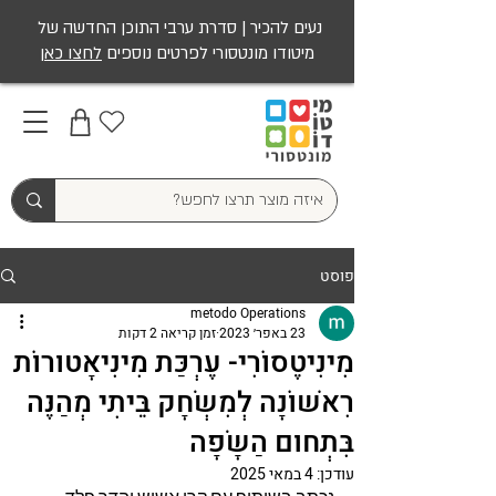
נעים להכיר | סדרת ערבי התוכן החדשה של
מיטודו מונטסורי לפרטים נוספים
לחצו כאן
פוסט
metodo Operations
23 באפר׳ 2023
זמן קריאה 2 דקות
מִינִיטֶסוֹרִי- עֶרְכַּת מִינִיאָטוּרוֹת
רִאשׁוֹנָה לְמִשְׂחָק בֵּיתִי מְהַנֶּה
בִּתְחוּם הַשָּׂפָה
עודכן:
4 במאי 2025