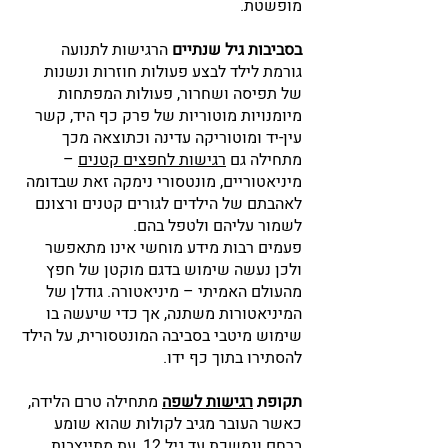
מופשטת.
בסביבות גיל שנתיים 
הרגישות לתנועה 
גורמת לילד לבצע פעולות חוזרות ונשנות 
של תפיסה ושחרור, פעולות המפתחות 
מיומנויות מוטוריות של פרק כף היד, קשר 
עין-יד ומוטוריקה עדינה וכתוצאה מכך 
מתחילה גם 
רגישות לחפצים קטנים
 – 
מיניאטוריים, מונטסורי נימקה זאת שבדומה 
לאהבתם של הילדים לגורים קטנים ורצונם 
לשמור עליהם ולטפל בהם. 
פעמים רבות מידע מוחשי אינו מתאפשר 
ולכן נעשה שימוש בדגם מוקטן של חפץ 
מהעולם האמיתי – מיניאטורה. גודלן של 
המיניאטורות משתנה, אך כדי שיעשה בו 
שימוש מיטבי בסביבה המונטסורית, על הילד 
להסתירו בתוך כף ידו.
תקופת 
רגישות לשפה
מתחילה טרם הלידה, 
כאשר העובר מגיב לקולות שהוא שומע 
ברחם ונמשכת עד גיל 12, עת מתייצבות 