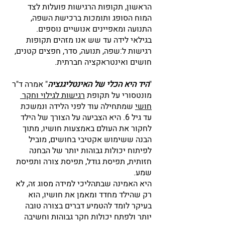
הראשון, תקופות הרגישות פועלות לצד 
המוח הסופג ותומכות ברכישת השפה, 
התנועה ומאפיינים אנושיים נוספים. 
בגילאי לידה עד שש אנו מזהים תקופות 
רגישות ל:שפה, תנועה, סדר, חפצים קטנים, 
חושים ואינטראקציה חברתית.
"
היד היא הכלי של האינטליגנציה
" אמרה ד"ר 
מונטסורי על תקופת 
רגישות לגילוי וחקר 
חושי
 שמתחילה עוד לפני הלידה ונמשכת 
עד גיל 6. היא הצביעה על הצורך של הילד 
לחקור את העולם באמצעות חושיו, מתוך 
הבנה ששימוש אקטיבי בחושים, מוביל 
לפיתוח יכולות גבוהות יותר של הבחנה 
חזותית, תפיסת גודל, תפיסת צורה ותפיסת 
שמע. 
היא האמינה שבתהליכי למידה מסוג זה, לא 
רק שהילד מחדד וּמאמן את חושיו, הוא 
בעיקר לומד להטמיע דברים בצורה טובה 
יותר וּלפתח יכולות חקר גבוהות וחשיבה 