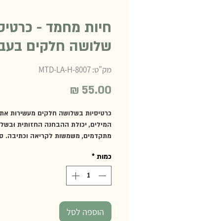
חיות מחמד - כרטיס
שלושה חלקים בעב
מק"ט: MTD-LA-H-8007
מחיר
כרטיסיות בשלושה חלקים מעשירות את 
המילים, יכולת ההבחנה החזותית וּבשל
מתקדמים, משמשות לקריאה וכתיבה. ס
מכיל 12 כרטיסיות בשלושה חלקים של 
כמות
*
מחמד: קיפוד, חמוס, אוגר סורי, צב, איגו
עכבר, דג זהב, חתול, כלב קרגי, צפרדע, 
אוסטרלי וארנבון שמוט אוזניים.
* תואמות Safari Toob – Pets
מומלץ מגיל 2 ומעלה
הוספה לסל