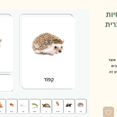
יות
רית
אוצר
בים
ט זה
חיות
אנה,
תוכון