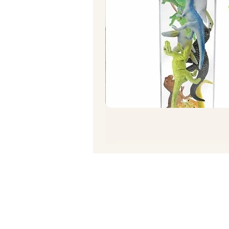
תרגיל סחיטת תפוז/ לימון
מחיר