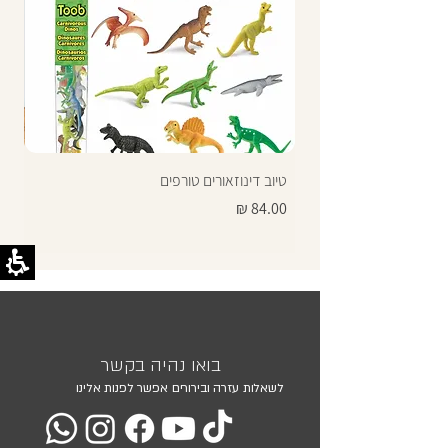
טיוב דינוזאורים טורפים
תרג
מחיר
מחי
בואו נהיה בקשר
לשאלות עזרה ובירורים אפשר לפנות אלינו