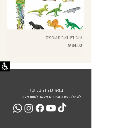
טיוב דינוזאורים טורפים
תרג
מחיר
מחי
בואו נהיה בקשר
לשאלות עזרה ובירורים אפשר לפנות אלינו