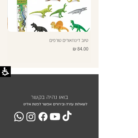
טיוב דינוזאורים טורפים
תרג
מחיר
מחי
בואו נהיה בקשר
לשאלות עזרה ובירורים אפשר לפנות אלינו