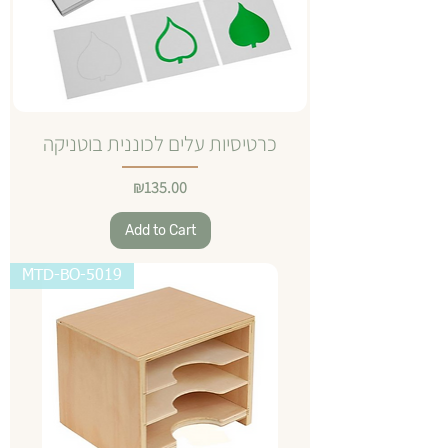
כרטיסיות עלים לכוננית בוטניקה
Price
₪135.00
Add to Cart
MTD-BO-5019