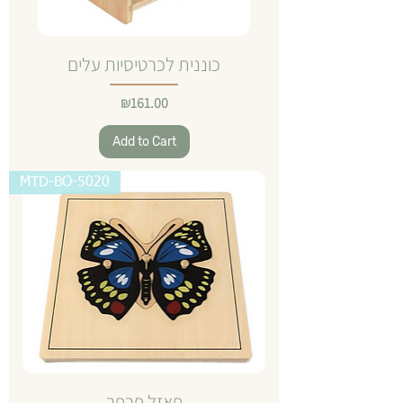
כוננית לכרטיסיות עלים
Price
₪161.00
Add to Cart
MTD-BO-5020
פאזל פרפר