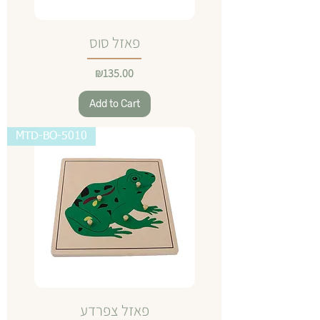
פאזל סוס
Price
₪135.00
Add to Cart
MTD-BO-5010
פאזל צפרדע