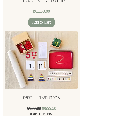
Price
₪1,150.00
Add to Cart
ערכת חשבון - בסיס
Regular Price
Sale Price
₪690.00
₪655.50
ערכות - כיתה א'