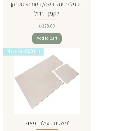
תרגיל מזיגה יבשה/ רטובה- מקנקן
לקנקן- גדול
Price
₪128.00
Add to Cart
MTD-NB-8001-B
משטח פעילות פאזל'