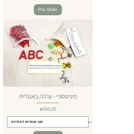
Pre-Order
מיניטסורי - ערכה באנגלית
Price
₪305.00