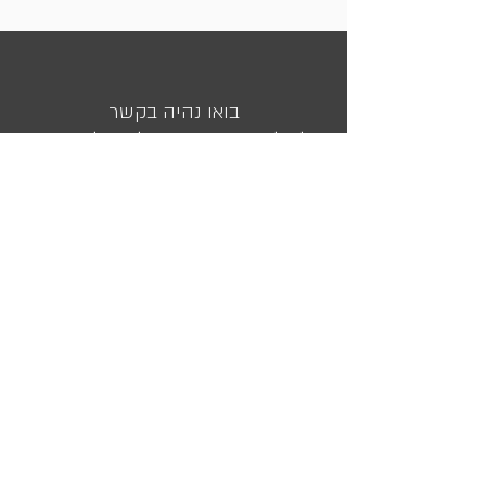
בואו נהיה בקשר
לשאלות עזרה ובירורים אפשר לפנות אלינו
מועדון הלקוחות שלנו
השאירו את כתובת המייל שלכם ואנו נעדכן אתכם בכל המבצעים
והמוצרים שלנו
<