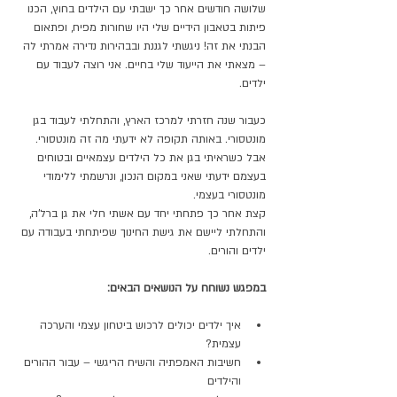
שלושה חודשים אחר כך ישבתי עם הילדים בחוץ, הכנו 
פיתות בטאבון הידיים שלי היו שחורות מפיח, ופתאום 
הבנתי את זה! ניגשתי לגננת ובבהירות נדירה אמרתי לה 
– מצאתי את הייעוד שלי בחיים. אני רוצה לעבוד עם 
ילדים. 
כעבור שנה חזרתי למרכז הארץ, והתחלתי לעבוד בגן 
מונטסורי. באותה תקופה לא ידעתי מה זה מונטסורי. 
אבל כשראיתי בגן את כל הילדים עצמאיים ובטוחים 
בעצמם ידעתי שאני במקום הנכון, ונרשמתי ללימודי 
מונטסורי בעצמי. 
קצת אחר כך פתחתי יחד עם אשתי חלי את גן ברל'ה, 
והתחלתי ליישם את גישת החינוך שפיתחתי בעבודה עם 
ילדים והורים.
במפגש נשוחח על הנושאים הבאים:
איך ילדים יכולים לרכוש ביטחון עצמי והערכה 
עצמית?
חשיבות האמפתיה והשיח הריגשי – עבור ההורים 
והילדים