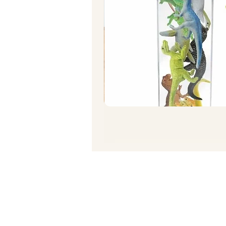
תרגיל סחיטת תפוז/ לימון
מחיר