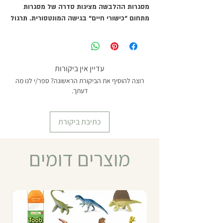
מסגרות ההלבשה מציגות סדרה של מסגרות
מתחום "כישורי חיים" בגישה המונטסורית. תרגול
עם העזר נועד לשפר מיומנויות קורדינציה, קשר
עין-יד, ריכוז, עצמאות ויכולות של מוטוריקה
עדינה. מסגרת זו מאפשרת אימון סגירה ופתיחה
של כפתורים קטנים. מידות המסגרת: 29*29
עדיין אין ביקורות
ס"מ.
רוצה להוסיף את הביקורת הראשונה? ספר/י לנו מה
מומלץ מגיל 3 ומעלה
דעתך.
כתיבת ביקורת
מוצרים דומים