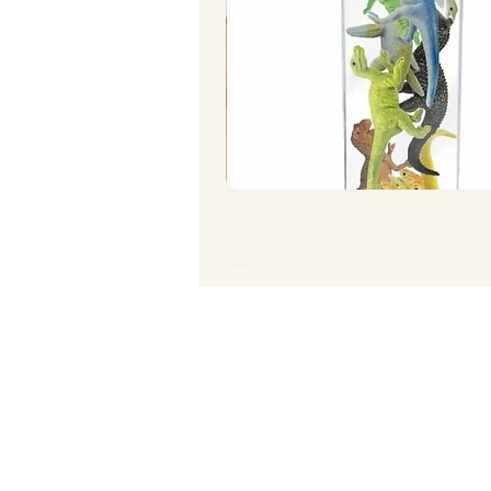
תרגיל סחיטת תפוז/ לימון
מחיר