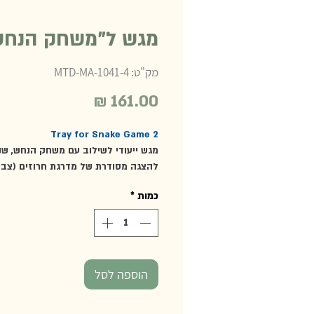
מגש ל"משחק הנחש"
מק"ט: MTD-MA-1041-4
מחיר
Tray for Snake Game 2
מגש ייעודי לשילוב עם משחק הנחש, שנ
להצגה מסודרת של מדרגת חרוזים (צבעו
שלילית, שחור-לבן, אדום-לבן, אפור-שח
כמות
*
ומוטות חרוזים של 10 (זהובים או אפ
ס"מ.
הוספה לסל