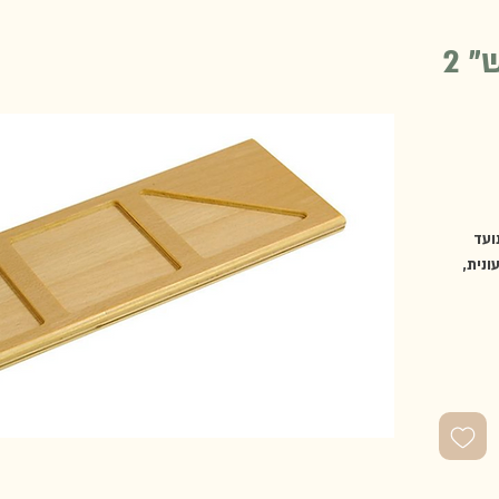
 2
ועד
נית,
ור)
ורים).
חרוזים ניתנים לרכישה בנפרד. מידות: 11*37