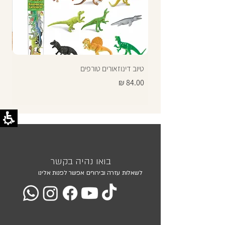
טיוב דינוזאורים טורפים
תרג
מחיר
מחי
בואו נהיה בקשר
לשאלות עזרה ובירורים אפשר לפנות אלינו