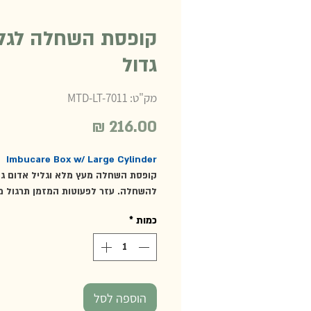
קופסת השחלה לגלי
גדול
מק"ט: MTD-LT-7011
מחיר
Imbucare Box w/ Large Cylinder
קופסת השחלה מעץ מלא וגליל אדום גד
להשחלה. עזר לפעוטות המזמן תרגול מי
קורדינציה וקשר עין-יד, פיתוח קביעות 
כמות
*
ואימון מוטוריקה עדינה. 11*15*15 ס''מ.
מומלץ מגיל 8 חודשים ומעלה
הוספה לסל