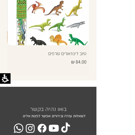
טיוב דינוזאורים טורפים
תרג
מחיר
מחי
בואו נהיה בקשר
לשאלות עזרה ובירורים אפשר לפנות אלינו