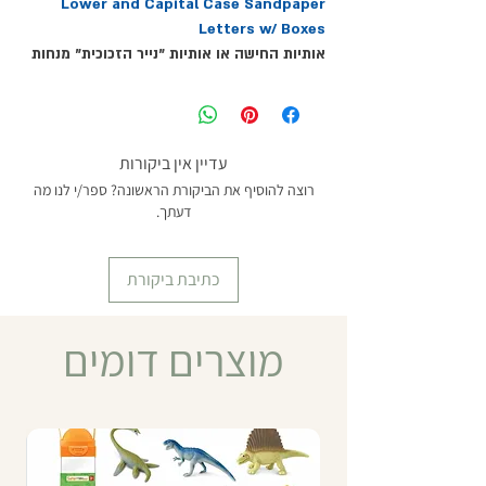
Lower and Capital Case Sandpaper
Letters w/ Boxes
אותיות החישה או אותיות "נייר הזכוכית" מנחות
את היד לכתיבה נכונה וּמדויקת של אותיות,
ומסייעות ללימוד הצלילים ושמות האותיות.
ערכה זו כוללת 26 אותיות דפוס באנגלית
המוצגות על לוחות עץ כחולים בתוך קופסה,
עדיין אין ביקורות
ו-26 אותיות כתב באנגלית המוצגות על לוחות
רוצה להוסיף את הביקורת הראשונה? ספר/י לנו מה
עץ ורודים בתוך קופסה. מידות הלוחות: 7*9
דעתך.
ס"מ.
מומלץ מגיל 3 ומעלה
כתיבת ביקורת
מוצרים דומים