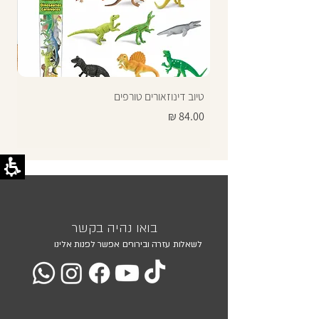
טיוב דינוזאורים טורפים
תרג
מחיר
מחי
בואו נהיה בקשר
לשאלות עזרה ובירורים אפשר לפנות אלינו