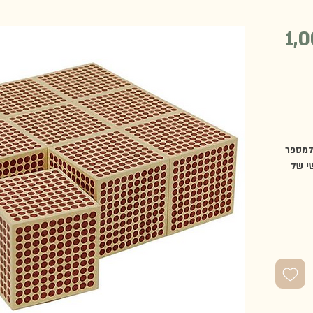
המשמשות למספר
י של
קוביית
 קוביית העץ
ם של