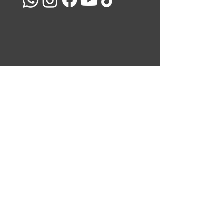
מועדון הלקוחות שלנו
השאירו את כתובת המייל שלכם ואנו נעדכן אתכם בכל המבצעים
והמוצרים שלנו
<
ניווט באתר