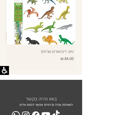
טיוב דינוזאורים טורפים
תרג
מחיר
מחי
בואו נהיה בקשר
לשאלות עזרה ובירורים אפשר לפנות אלינו