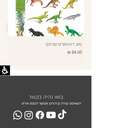
טיוב דינוזאורים טורפים
תרג
מחיר
מחי
בואו נהיה בקשר
לשאלות עזרה ובירורים אפשר לפנות אלינו