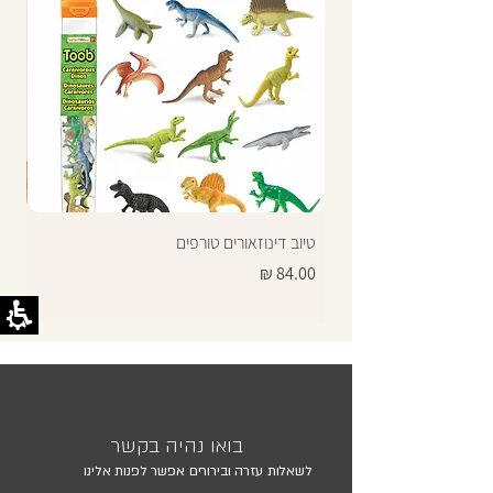
טיוב דינוזאורים טורפים
תרג
מחיר
מחי
בואו נהיה בקשר
לשאלות עזרה ובירורים אפשר לפנות אלינו