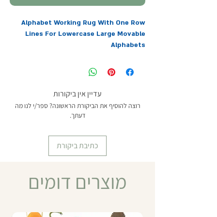
Alphabet Working Rug With One Row
Lines For Lowercase Large Movable
Alphabets
שטיח עבודה שורה אחת, לכתיבת מילים בעזרת
האותיות הנעות הגדולות. השטיח ארוג ועליו
מסומנים קווים למיקום מדויק של האותיות כולל
האותיות העולות (f למשל) או היורדות (g
עדיין אין ביקורות
למשל). מומלץ לשימוש עם ""אותיות כתב נעות
רוצה להוסיף את הביקורת הראשונה? ספר/י לנו מה
גדולות אדומות וכחולות באנגלית" (MTD-LA-
דעתך.
4010). מידות: 20*60 ס"מ.
מומלץ מגיל 4 ומעלה
כתיבת ביקורת
מוצרים דומים