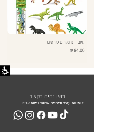
טיוב דינוזאורים טורפים
תרג
מחיר
מחי
בואו נהיה בקשר
לשאלות עזרה ובירורים אפשר לפנות אלינו