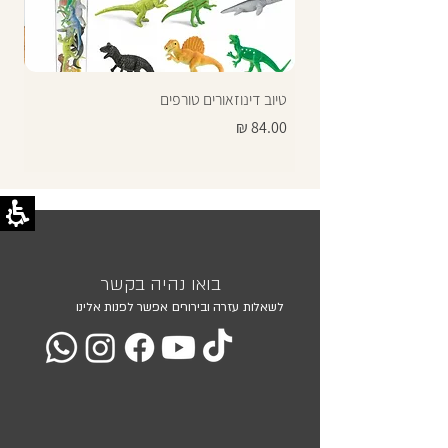
טיוב דינוזאורים טורפים
תרג
מחיר
מחי
בואו נהיה בקשר
לשאלות עזרה ובירורים אפשר לפנות אלינו