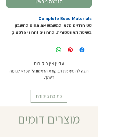
הזמנה מראש
Complete Bead Materials
סט חרוזים מלא, המשמש את תחום החשבון
בשיטה המונטסורית. החרוזים (חרוזי פלסטיק
המחוברים בניהם בחוט נחושת קשיח) משמשים
לתרגול ספירה לינארית וספירה עם דילוגים,
ומספקים תשתית מוחשית לפעולות מתקדמות
של כפל, שורש ריבועי והמספר בשלישית. הסט
עדיין אין ביקורות
ניתן לאחסון מסודר בארונית חרוזים תואמת
רוצה להוסיף את הביקורת הראשונה? ספר/י לנו מה
(נמכרת בנפרד MTD-MA-1068-1).
דעתך.
מומלץ מגיל 4.5 ומעלה
כתיבת ביקורת
מוצרים דומים