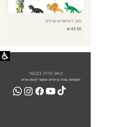
טיוב דינוזאורים טורפים
תרג
מחיר
מחי
בואו נהיה בקשר
לשאלות עזרה ובירורים אפשר לפנות אלינו