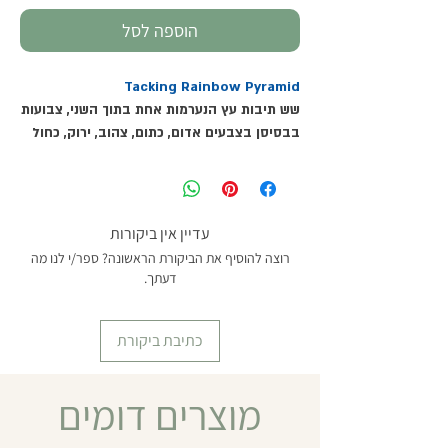
הוספה לסל
Tacking Rainbow Pyramid
שש תיבות עץ הנערמות אחת בתוך השני, צבועות
בבסיסן בצבעים אדום, כתום, צהוב, ירוק, כחול
ושקוף. עזר זה יכול לשמש למיון, בניה ורצף
והוא מסייע בשיפור מיומנויות של הבחנה חזותית
ומוטוריקה עדינה. מידות התיבה הגדולה:
18*5*18 ס"מ.
עדיין אין ביקורות
מומלץ מגיל שנתיים ומעלה
רוצה להוסיף את הביקורת הראשונה? ספר/י לנו מה
דעתך.
כתיבת ביקורת
מוצרים דומים