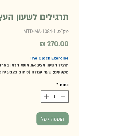
תרגילים לשעון העץ
מק"ט: MTD-MA-1084-1
מחיר
The Clock Exercise
תרגיל השעון מציג את מושג הזמן באר
מקטעים; שעה עגולה (כיתוב בצבע ירוק
שעה (כיתוב בצבע כחול), חצי שעה (כית
כמות
*
בצבע כתום) ורבע לשעה (כיתוב בצבע א
הערכה כוללת 144 כרטיסיות, חציי
עם מקטע זמן וחציין כרטיסיות תואמות 
השעה כתובה. מידות: 8.5*10.5 ס"מ.
מומלץ מגיל 5.5 ומעלה
הוספה לסל