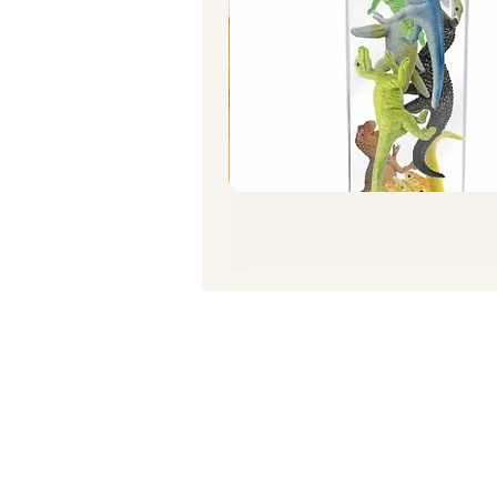
תרגיל סחיטת תפוז/ לימון
מחיר