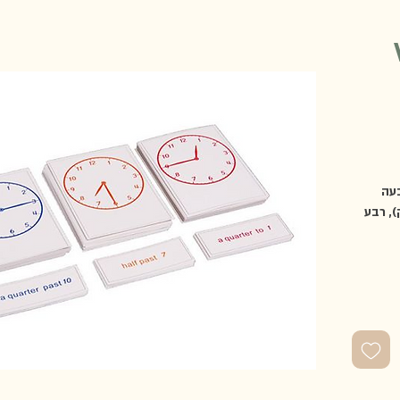
בעה
), רבע
וב
דום).
ן מציגות שעון
עם