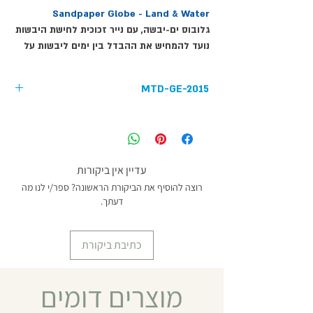
Sandpaper Globe - Land & Water
גלובוס ים-יבשה, עם נייר זכוכית לחישת היבשות
נועד להמחיש את ההבדל בין ימים ליבשות על
כדור הארץ.
הגלובוס, בקוטר 15 ס"מ, עשוי פלסטיק ועומד
MTD-GE-2015
על בסיס עץ בזווית של 23°, זהה לזווית של
כדור הארץ ביחס לשמש. הצגת הגלובוס מובילה
לעבודה עם לוחות חישה – מים-אדמה (MTD-
GE-2017).
מומלץ מגיל 3 ומעלה
עדיין אין ביקורות
רוצה להוסיף את הביקורת הראשונה? ספר/י לנו מה
דעתך.
כתיבת ביקורת
מוצרים דומים