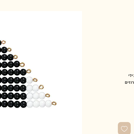
לי
וזים
 בניהם