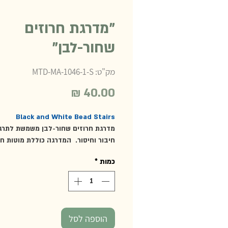
"מדרגת חרוזים
שחור-לבן"
מק"ט: MTD-MA-1046-1-S
מחיר
Black and White Bead Stairs
מדרגת חרוזים שחור-לבן משמשת לתרגי
חיבור וחיסור. המדרגה כוללת מוטות חר
מ-1 עד 9, עשויים פלסטיק והמחוברים
כמות
*
בחוט נחושת קשיח.
מומלץ מגיל 4 ומעלה
הוספה לסל